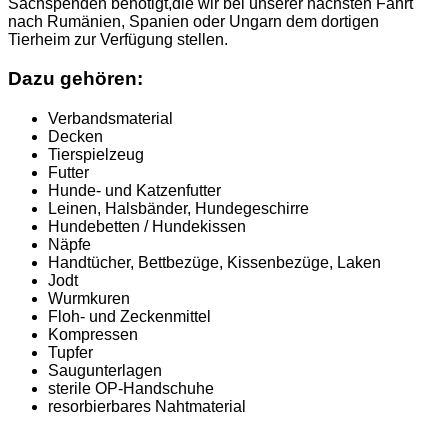
Sachspenden benötigt,die wir bei unserer nächsten Fahrt
nach Rumänien, Spanien oder Ungarn dem dortigen
Tierheim zur Verfügung stellen.
Dazu gehören:
Verbandsmaterial
Decken
Tierspielzeug
Futter
Hunde- und Katzenfutter
Leinen, Halsbänder, Hundegeschirre
Hundebetten / Hundekissen
Näpfe
Handtücher, Bettbezüge, Kissenbezüge, Laken
Jodt
Wurmkuren
Floh- und Zeckenmittel
Kompressen
Tupfer
Saugunterlagen
sterile OP-Handschuhe
resorbierbares Nahtmaterial