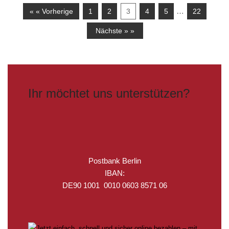
…
« « Vorherige
1
2
3
4
5
22
Nächste » »
Ihr möchtet uns unterstützen?
Postbank Berlin
IBAN:
DE90 1001 0010 0603 8571 06