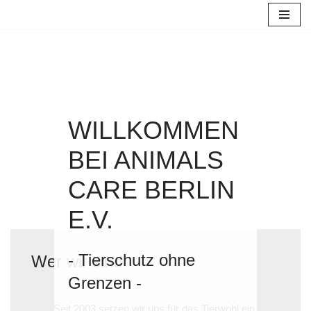
Zum
Inhalt
springen
WILLKOMMEN
BEI ANIMALS
CARE BERLIN
E.V.
- Tierschutz ohne
Wer wir sind
Grenzen -
Seit 2003 setzen wir uns für das Tierwohl ein.