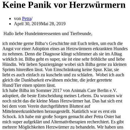
Keine Panik vor Herzwürmern
von
Petra
April 30, 2019
Mai 28, 2019
Hallo liebe Hundeinteressenten und Tierfreunde,
ich möchte gerne Bilba‘s Geschichte mit Euch teilen, um euch die
Angst vor einer Adoption eines an Herzwürmern erkrankten Hundes
zu nehmen. Denn die Diagnose klingt schlimmer als sie im Alltag
wirklich ist. Bilba geht es super, sie ist eine sehr fröhliche und liebe
Hündin. Wir lieben Spaziergänge wobei sich Bilba gerne zu kleinen
Sprints hinreißen lässt. Von Einschränkung keine Spur. Klar, sie
liebt es auch einfach zu kuscheln und zu schlafen. Wobei ich auch
gleich die Dankbarkeit erwähnen möchte, die jeder gerettete
Hund/Tier einen spüren lässt.
Ich habe Bilba im Sommer 2017 von Animals Care Berlin e.V.
adoptiert, die beste Entscheidung meines Lebens. Da wussten wir
noch nicht das die kleine Maus Herzwürmer hat. Das hat sich erst
bei dem vom Verein durchgeführten Bluttest auf
Mittelmeerkrankheiten herausgestellt. Natürlich war es erst ein
Schock. Ich habe mir große Sorgen gemacht aber Petra Oster hat
mich super aufgeklärt und Alternativtherapien recherchiert. Es gibt
mehrere Möglichkeiten Herzwürmer zu behandeln. Wir haben uns