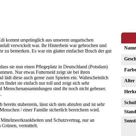
 Edi kommt ursprünglich aus unserem ungarischen
nfall verwickelt war. Ihr Hinterbein war gebrochen und
Nam
hr zu bemerken. Es war ein glatter einfacher Bruch der gut
Gesch
, dass sie nun einen Pflegeplatz in Deutschland (Potsdam)
Farb
mmen. Nur etwas Futterneid zeigt sie bei ihren
nd lädt diese auch gerne zum Spielen ein. Wahrscheinlich
Alter
findet sie einfach nur toll und zeigt sich sehr
nd Menschenansammlungen sind ihr noch nicht geheuer.
Herk
.
Schul
 bereits stubenrein, lässt sich stets abrufen und ist sehr
Menschen / einer Familie sicherlich bereichern wird.
Stand
f Mittelmeerkrankheiten und Schutzvertrag, nur an
Sonst
 Grünen, vermittelt.