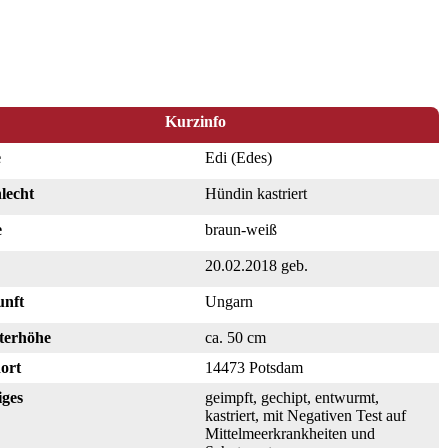
Kurzinfo
e
Edi (Edes)
lecht
Hündin kastriert
e
braun-weiß
20.02.2018 geb.
unft
Ungarn
terhöhe
ca. 50 cm
ort
14473 Potsdam
iges
geimpft, gechipt, entwurmt,
kastriert, mit Negativen Test auf
Mittelmeerkrankheiten und