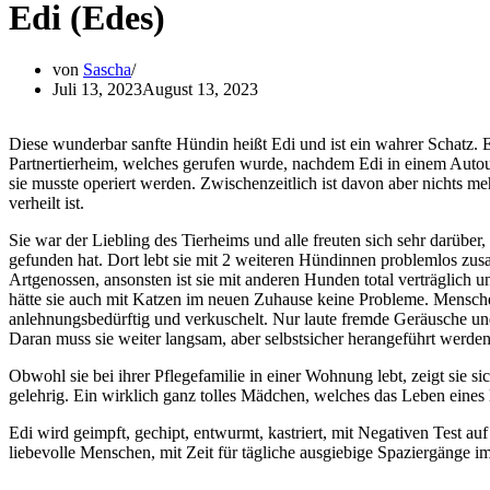
Edi (Edes)
von
Sascha
Juli 13, 2023
August 13, 2023
Diese wunderbar sanfte Hündin heißt Edi und ist ein wahrer Schatz.
Partnertierheim, welches gerufen wurde, nachdem Edi in einem Autou
sie musste operiert werden. Zwischenzeitlich ist davon aber nichts me
verheilt ist.
Sie war der Liebling des Tierheims und alle freuten sich sehr darüber
gefunden hat. Dort lebt sie mit 2 weiteren Hündinnen problemlos zusa
Artgenossen, ansonsten ist sie mit anderen Hunden total verträglich u
hätte sie auch mit Katzen im neuen Zuhause keine Probleme. Menschen 
anlehnungsbedürftig und verkuschelt. Nur laute fremde Geräusche u
Daran muss sie weiter langsam, aber selbstsicher herangeführt werden
Obwohl sie bei ihrer Pflegefamilie in einer Wohnung lebt, zeigt sie sich
gelehrig. Ein wirklich ganz tolles Mädchen, welches das Leben eines 
Edi wird geimpft, gechipt, entwurmt, kastriert, mit Negativen Test au
liebevolle Menschen, mit Zeit für tägliche ausgiebige Spaziergänge im