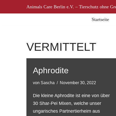
Animals Care Berlin e.V. – Tierschutz ohne Gr
Zum
Startseite
Inhalt
springen
VERMITTELT
Aphrodite
von
Sascha
November 30, 2022
Die kleine Aphrodite ist eine von über
30 Shar-Pei Mixen, welche unser
ungarisches Partnertierheim aus