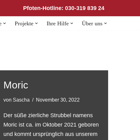
Pfoten-Hotline: 030-319 839 24
e
Projekte
Ihre Hilfe
Über uns
Moric
von
Sascha
November 30, 2022
Der süße zierliche Strubbel namens
Moric ist ca. im Oktober 2021 geboren
und kommt ursprünglich aus unserem