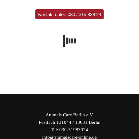
Kontakt unter: 030 / 319 839 24
Animals Care Berlin e.V.
Postfach 131044 / 13631 Berlin
Tel: 030-31983924
info@animalscare-online.de