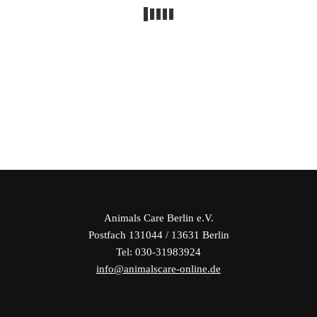
Animals Care Berlin e.V.
Postfach 131044 / 13631 Berlin
Tel: 030-31983924
info@animalscare-online.de