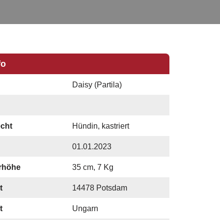
fo
Daisy (Partila)
cht
Hündin, kastriert
01.01.2023
rhöhe
35 cm, 7 Kg
t
14478 Potsdam
t
Ungarn