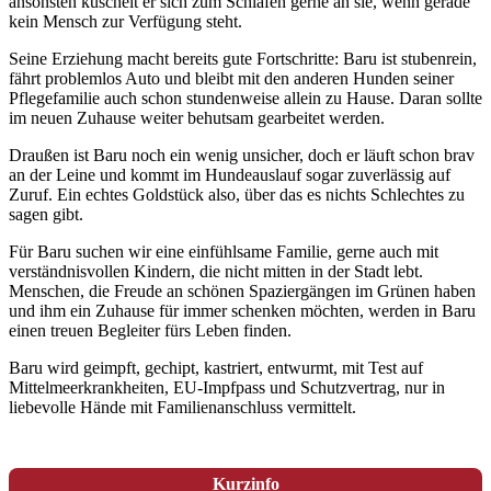
ansonsten kuschelt er sich zum Schlafen gerne an sie, wenn gerade
kein Mensch zur Verfügung steht.
Seine Erziehung macht bereits gute Fortschritte: Baru ist stubenrein,
fährt problemlos Auto und bleibt mit den anderen Hunden seiner
Pflegefamilie auch schon stundenweise allein zu Hause. Daran sollte
im neuen Zuhause weiter behutsam gearbeitet werden.
Draußen ist Baru noch ein wenig unsicher, doch er läuft schon brav
an der Leine und kommt im Hundeauslauf sogar zuverlässig auf
Zuruf. Ein echtes Goldstück also, über das es nichts Schlechtes zu
sagen gibt.
Für Baru suchen wir eine einfühlsame Familie, gerne auch mit
verständnisvollen Kindern, die nicht mitten in der Stadt lebt.
Menschen, die Freude an schönen Spaziergängen im Grünen haben
und ihm ein Zuhause für immer schenken möchten, werden in Baru
einen treuen Begleiter fürs Leben finden.
Baru wird geimpft, gechipt, kastriert, entwurmt, mit Test auf
Mittelmeerkrankheiten, EU-Impfpass und Schutzvertrag, nur in
liebevolle Hände mit Familienanschluss vermittelt.
Kurzinfo