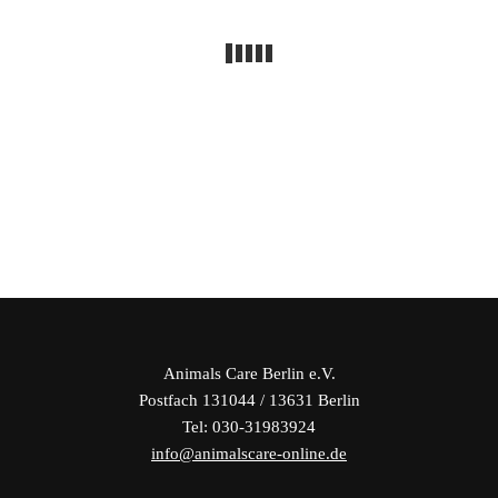
Animals Care Berlin e.V.
Postfach 131044 / 13631 Berlin
Tel: 030-31983924
info@animalscare-online.de