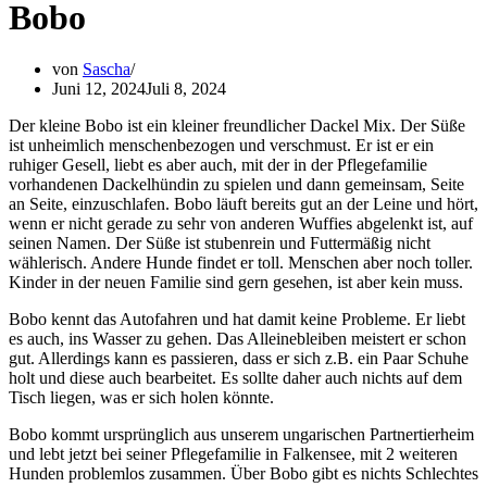
Bobo
von
Sascha
Juni 12, 2024
Juli 8, 2024
Der kleine Bobo ist ein kleiner freundlicher Dackel Mix. Der Süße
ist unheimlich menschenbezogen und verschmust. Er ist er ein
ruhiger Gesell, liebt es aber auch, mit der in der Pflegefamilie
vorhandenen Dackelhündin zu spielen und dann gemeinsam, Seite
an Seite, einzuschlafen. Bobo läuft bereits gut an der Leine und hört,
wenn er nicht gerade zu sehr von anderen Wuffies abgelenkt ist, auf
seinen Namen. Der Süße ist stubenrein und Futtermäßig nicht
wählerisch. Andere Hunde findet er toll. Menschen aber noch toller.
Kinder in der neuen Familie sind gern gesehen, ist aber kein muss.
Bobo kennt das Autofahren und hat damit keine Probleme. Er liebt
es auch, ins Wasser zu gehen. Das Alleinebleiben meistert er schon
gut. Allerdings kann es passieren, dass er sich z.B. ein Paar Schuhe
holt und diese auch bearbeitet. Es sollte daher auch nichts auf dem
Tisch liegen, was er sich holen könnte.
Bobo kommt ursprünglich aus unserem ungarischen Partnertierheim
und lebt jetzt bei seiner Pflegefamilie in Falkensee, mit 2 weiteren
Hunden problemlos zusammen. Über Bobo gibt es nichts Schlechtes