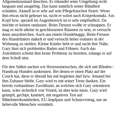
Allgemeinzustand täuschen. Er erkundet seine Umgebung recht
langsam und ausgiebig. Das kann natürlich seiner Blindheit
schulden. Aktuell ist er sehr auf sein Pflegefrauchen fixiert. Wenn
ihm etwas nicht geheuer ist, sucht er sofort nach Körperkontakt. Am
Kopf bzw. speziell im Augenbereich ist er sehr empfindlich. Da
möchte er keinen ranlassen. Beim Tierarzt wollte er schnappen. Er
mag es nicht alleine in geschlossenen Räumen zu sein, er versucht
dann auszubrechen. Auch aus einem Hundebuggy. Beim Fressen
des Hundefutters mäkelt er und versucht lieber essbares in der
Wohnung zu stehlen. Kleine Kinder liebt er und sucht ihre Nähe.
Gary lässt sich problemlos Baden und Föhnen. Auch das
Autofahren scheint ihm keine Probleme zu bereiten, solange er auf
dem Schoß sitzt.
Für den Süßen suchen wir Herzensmenschen, die sich mit Blinden /
Handicap Hunden auskennen. Bei denen er einen Platz auf der
Couch hat, diese er überall hin mit begleiten darf bzw. Jemand bei
ihm Zuhause bleibt. Gary wird es mit seiner Treue danken. Ein
bereits vorhandener Zweithund, an welchen sich Gary orientieren
kann, wäre sicherlich von Vorteil, ist aber kein muss. Gary wird
geimpft, gechipt, kastriert, mit negativen Test auf
Mittelmeerkrankheiten, EU-Impfpass und Schutzvertrag, nur an
liebevolle Menschen vermittelt.