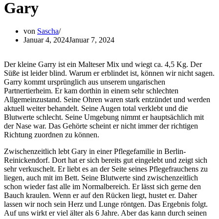
Gary
von
Sascha
Januar 4, 2024
Januar 7, 2024
Der kleine Garry ist ein Malteser Mix und wiegt ca. 4,5 Kg. Der
Süße ist leider blind. Warum er erblindet ist, können wir nicht sagen.
Garry kommt ursprünglich aus unserem ungarischen
Partnertierheim. Er kam dorthin in einem sehr schlechten
Allgemeinzustand. Seine Ohren waren stark entzündet und werden
aktuell weiter behandelt. Seine Augen total verklebt und die
Blutwerte schlecht. Seine Umgebung nimmt er hauptsächlich mit
der Nase war. Das Gehörte scheint er nicht immer der richtigen
Richtung zuordnen zu können.
Zwischenzeitlich lebt Gary in einer Pflegefamilie in Berlin-
Reinickendorf. Dort hat er sich bereits gut eingelebt und zeigt sich
sehr verkuschelt. Er liebt es an der Seite seines Pflegefrauchens zu
liegen, auch mit im Bett. Seine Blutwerte sind zwischenzeitlich
schon wieder fast alle im Normalbereich. Er lässt sich gerne den
Bauch kraulen. Wenn er auf den Rücken liegt, hustet er. Daher
lassen wir noch sein Herz und Lunge röntgen. Das Ergebnis folgt.
Auf uns wirkt er viel älter als 6 Jahre. Aber das kann durch seinen